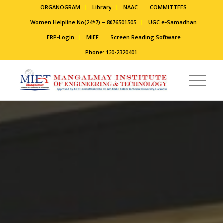
ORGANOGRAM
Library
NAAC
COMMITTEES
Women Helpline No(24*7) – 8076501505
UGC e-Samadhan
ERP-Login
MIEF
Screen Reading Software
Phone: 120-2320401