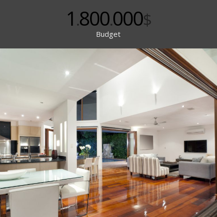
1
800
000
.
.
$
Budget